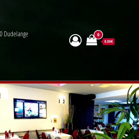
590 Dudelange
0
0.00€