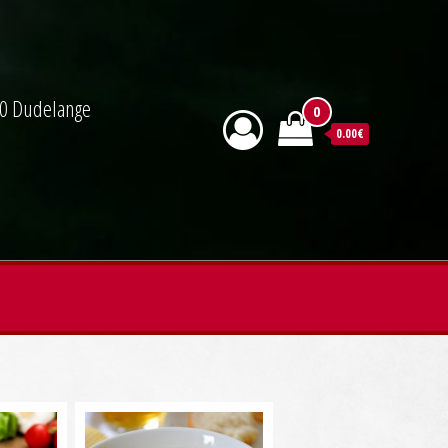
590 Dudelange
0
0.00€