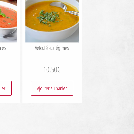
ates
Velouté aux légumes
10.50
€
nier
Ajouter au panier