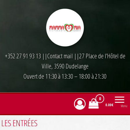
Skip
to
the
content
+352 27 91 93 13
||
Contact mail
||27 Place de l’Hôtel de
Ville, 3590 Dudelange
Ouvert de 11:30 à 13:30 – 18:00 à 21:30
0
0.00€
Menu
LES ENTRÉES