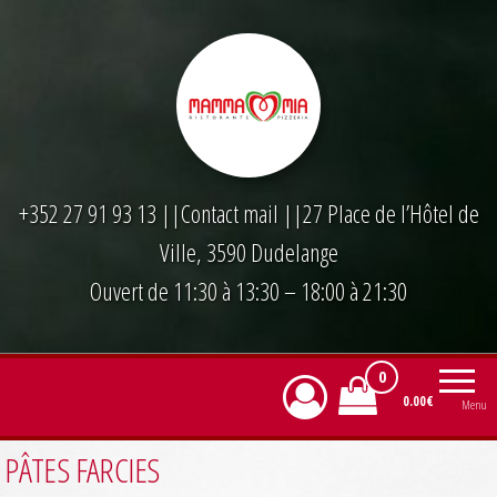
Skip
to
the
content
+352 27 91 93 13
||
Contact mail
||27 Place de l’Hôtel de
Ville, 3590 Dudelange
Ouvert de 11:30 à 13:30 – 18:00 à 21:30
0
0.00€
Menu
PÂTES FARCIES