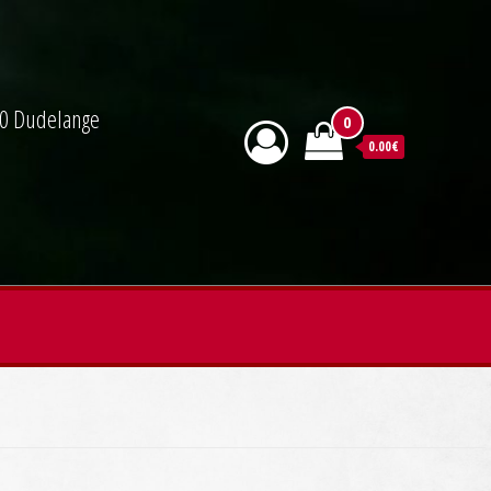
590 Dudelange
0
0.00€