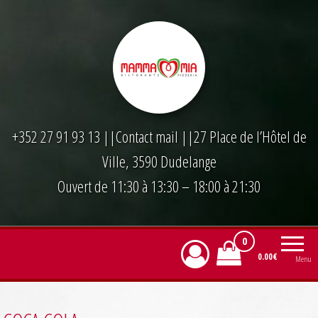
Skip
to
the
content
+352 27 91 93 13
||
Contact mail
||27 Place de l’Hôtel de
Ville, 3590 Dudelange
Ouvert de 11:30 à 13:30 – 18:00 à 21:30
0
0.00€
Menu