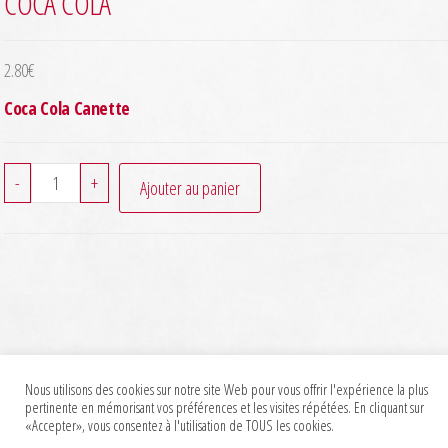
COCA COLA
2.80
€
Coca Cola Canette
quantité
-
+
Ajouter au panier
de
Coca
Cola
Nous utilisons des cookies sur notre site Web pour vous offrir l'expérience la plus
pertinente en mémorisant vos préférences et les visites répétées. En cliquant sur
«Accepter», vous consentez à l'utilisation de TOUS les cookies.