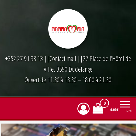
Skip
to
the
content
+352 27 91 93 13
||
Contact mail
||27 Place de l’Hôtel de
Ville, 3590 Dudelange
Ouvert de 11:30 à 13:30 – 18:00 à 21:30
0
0.00€
Menu