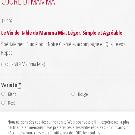
CUORE DI MAMMA
14.50
€
Le Vin de Table du Mamma Mia, Léger, Simple et Agréable
Spécialement Etudié pour Notre Clientèle, accompagne en Qualité vos
Repas
(Exclusivité Mamma Mia)
Variété
*
Blanc
Rouge
Rosé
quantité
-
+
Ajouter au panier
Nous utilisons des cookies sur notre site Web pour vous offrir l'expérience la plus
de
pertinente en mémorisant vos préférences et les visites répétées. En cliquant sur
Cuore
«Accepter», vous consentez à l'utilisation de TOUS les cookies.