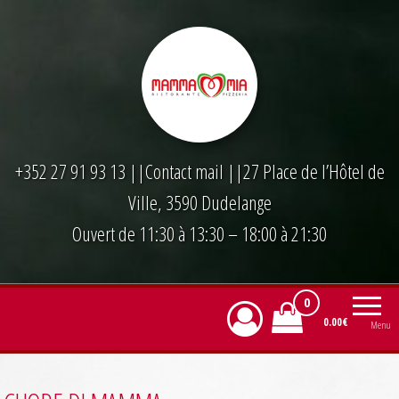
Skip
to
the
content
+352 27 91 93 13
||
Contact mail
||27 Place de l’Hôtel de
Ville, 3590 Dudelange
Ouvert de 11:30 à 13:30 – 18:00 à 21:30
0
0.00€
Menu