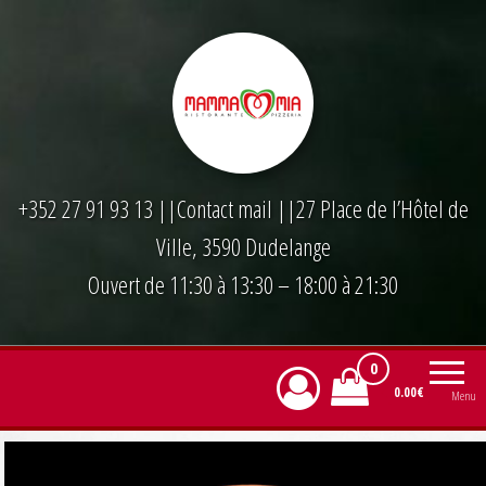
Skip
to
the
content
+352 27 91 93 13
||
Contact mail
||27 Place de l’Hôtel de
Ville, 3590 Dudelange
Ouvert de 11:30 à 13:30 – 18:00 à 21:30
0
0.00€
Menu