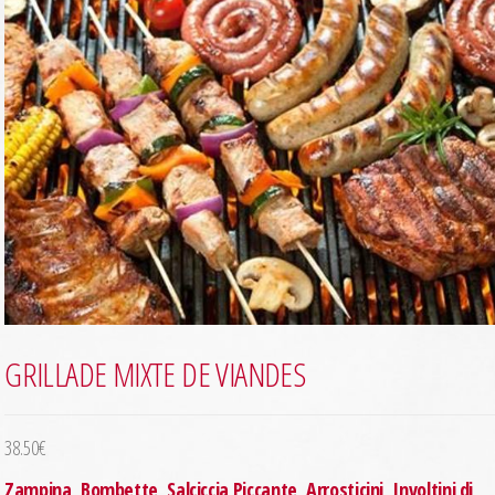
GRILLADE MIXTE DE VIANDES
38.50
€
Zampina, Bombette, Salciccia Piccante, Arrosticini, Involtini di