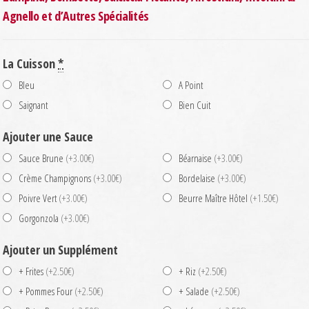
Agnello et d’Autres Spécialités
La Cuisson
*
Bleu
A Point
Saignant
Bien Cuit
Ajouter une Sauce
Sauce Brune
(+3.00€)
Béarnaise
(+3.00€)
Crème Champignons
(+3.00€)
Bordelaise
(+3.00€)
Poivre Vert
(+3.00€)
Beurre Maître Hôtel
(+1.50€)
Gorgonzola
(+3.00€)
Ajouter un Supplément
+ Frites
(+2.50€)
+ Riz
(+2.50€)
+ Pommes Four
(+2.50€)
+ Salade
(+2.50€)