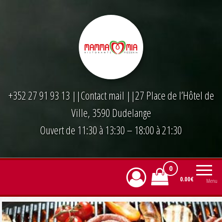
Skip
to
the
content
+352 27 91 93 13
||
Contact mail
||27 Place de l’Hôtel de
Ville, 3590 Dudelange
Ouvert de 11:30 à 13:30 – 18:00 à 21:30
0
0.00€
Menu