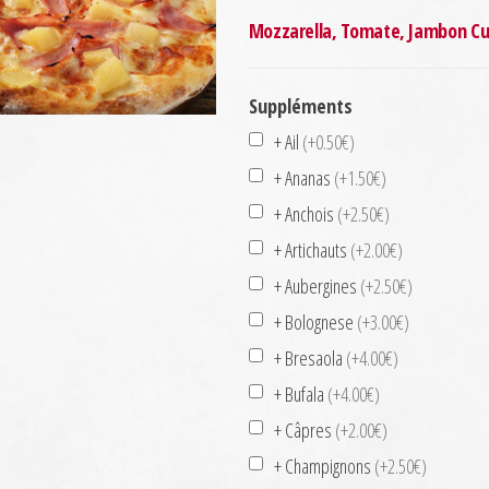
Mozzarella, Tomate, Jambon Cui
Suppléments
+ Ail
(+0.50€)
+ Ananas
(+1.50€)
+ Anchois
(+2.50€)
+ Artichauts
(+2.00€)
+ Aubergines
(+2.50€)
+ Bolognese
(+3.00€)
+ Bresaola
(+4.00€)
+ Bufala
(+4.00€)
+ Câpres
(+2.00€)
+ Champignons
(+2.50€)