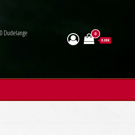
590 Dudelange
0
0.00€