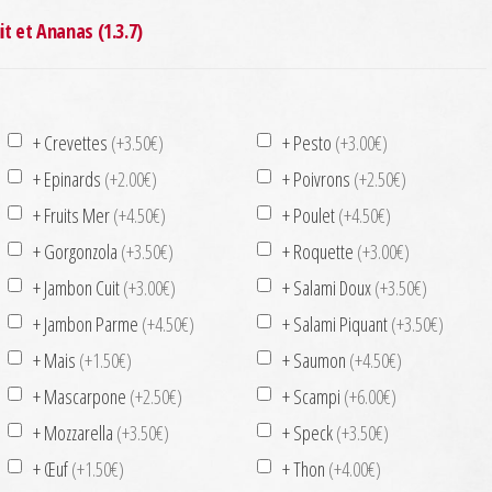
t et Ananas (1.3.7)
+ Crevettes
(+3.50€)
+ Pesto
(+3.00€)
+ Epinards
(+2.00€)
+ Poivrons
(+2.50€)
+ Fruits Mer
(+4.50€)
+ Poulet
(+4.50€)
+ Gorgonzola
(+3.50€)
+ Roquette
(+3.00€)
+ Jambon Cuit
(+3.00€)
+ Salami Doux
(+3.50€)
+ Jambon Parme
(+4.50€)
+ Salami Piquant
(+3.50€)
+ Mais
(+1.50€)
+ Saumon
(+4.50€)
+ Mascarpone
(+2.50€)
+ Scampi
(+6.00€)
+ Mozzarella
(+3.50€)
+ Speck
(+3.50€)
+ Œuf
(+1.50€)
+ Thon
(+4.00€)