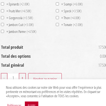
+ Epinards
(+2.00€)
+ Scampi
(+6.00€)
+ Fruits Mer
(+4.50€)
+ Speck
(+3.50€)
+ Gorgonzola
(+3.50€)
+ Thon
(+4.00€)
+ Jambon Cuit
(+3.00€)
+ Tomate
(+2.00€)
+ Jambon Parme
(+4.50€)
Total produit
17.50
Total des options
0.00
Total général
17.50
quantité
-
+
Ajouter au panier
de
Nous utilisons des cookies sur notre site Web pour vous offrir l'expérience la plus
Parma
pertinente en mémorisant vos préférences et les visites répétées. En cliquant sur
«Accepter», vous consentez à l'utilisation de TOUS les cookies.
Préférences
Accepter