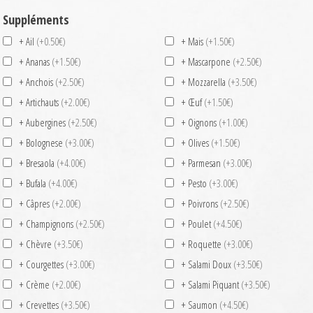
Suppléments
+ Ail
(+0.50€)
+ Mais
(+1.50€)
+ Ananas
(+1.50€)
+ Mascarpone
(+2.50€)
+ Anchois
(+2.50€)
+ Mozzarella
(+3.50€)
+ Artichauts
(+2.00€)
+ Œuf
(+1.50€)
+ Aubergines
(+2.50€)
+ Oignons
(+1.00€)
+ Bolognese
(+3.00€)
+ Olives
(+1.50€)
+ Bresaola
(+4.00€)
+ Parmesan
(+3.00€)
+ Bufala
(+4.00€)
+ Pesto
(+3.00€)
+ Câpres
(+2.00€)
+ Poivrons
(+2.50€)
+ Champignons
(+2.50€)
+ Poulet
(+4.50€)
+ Chèvre
(+3.50€)
+ Roquette
(+3.00€)
+ Courgettes
(+3.00€)
+ Salami Doux
(+3.50€)
+ Crème
(+2.00€)
+ Salami Piquant
(+3.50€)
+ Crevettes
(+3.50€)
+ Saumon
(+4.50€)