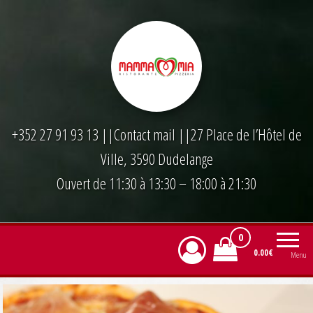
Skip
to
the
content
+352 27 91 93 13
||
Contact mail
||27 Place de l’Hôtel de
Ville, 3590 Dudelange
Ouvert de 11:30 à 13:30 – 18:00 à 21:30
0
0.00€
Menu