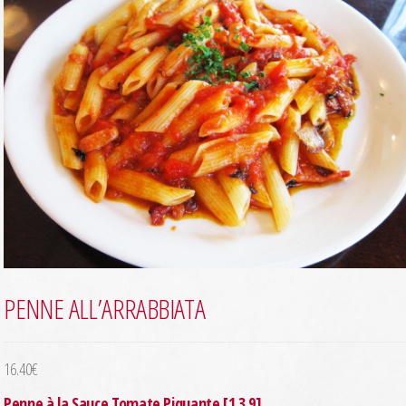
PENNE ALL’ARRABBIATA
16.40
€
Penne à la Sauce Tomate Piquante [1.3.9]