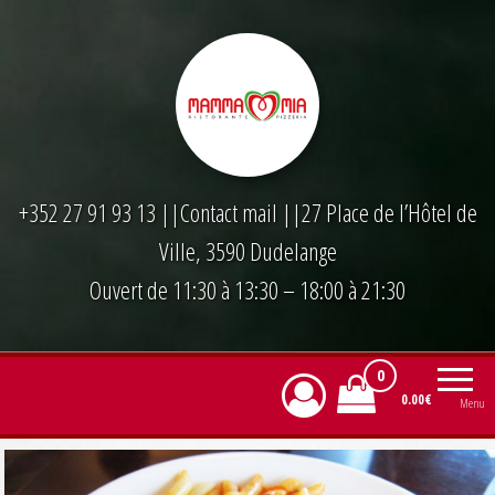
Skip
to
the
content
+352 27 91 93 13
||
Contact mail
||27 Place de l’Hôtel de
Ville, 3590 Dudelange
Ouvert de 11:30 à 13:30 – 18:00 à 21:30
0
0.00€
Menu