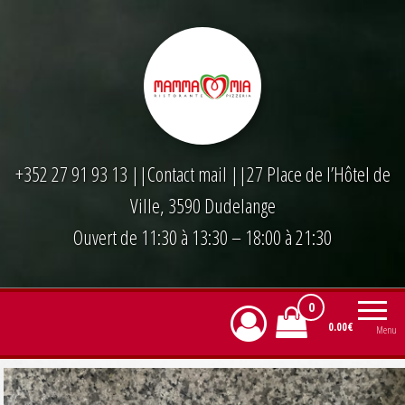
Skip
to
the
content
+352 27 91 93 13
||
Contact mail
||27 Place de l’Hôtel de
Ville, 3590 Dudelange
Ouvert de 11:30 à 13:30 – 18:00 à 21:30
0
0.00€
Menu