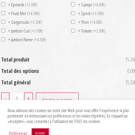
+ Epinards
(+2.00€)
+ Scampi
(+6.00€)
+ Fruits Mer
(+4.50€)
+ Speck
(+3.50€)
+ Gorgonzola
(+3.50€)
+ Thon
(+4.00€)
+ Jambon Cuit
(+3.00€)
+ Tomate
(+2.00€)
+ Jambon Parme
(+4.50€)
Total produit
15.20
Total des options
0.00
Total général
15.20
quantité
-
+
Ajouter au panier
de
Nous utilisons des cookies sur notre site Web pour vous offrir l'expérience la plus
Prosciutto
pertinente en mémorisant vos préférences et les visites répétées. En cliquant sur
«Accepter», vous consentez à l'utilisation de TOUS les cookies.
e
Funghi
Préférences
Accepter