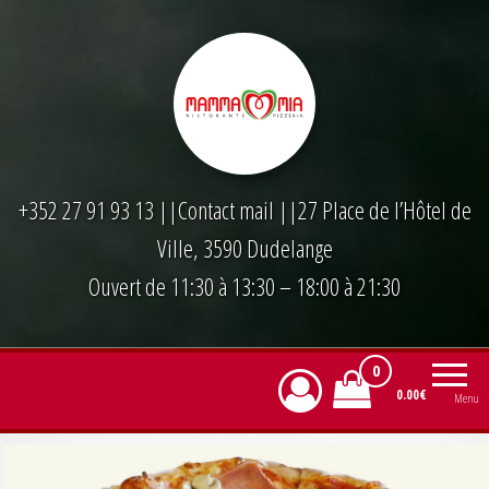
Skip
to
the
content
+352 27 91 93 13
||
Contact mail
||27 Place de l’Hôtel de
Ville, 3590 Dudelange
Ouvert de 11:30 à 13:30 – 18:00 à 21:30
0
0.00€
Menu