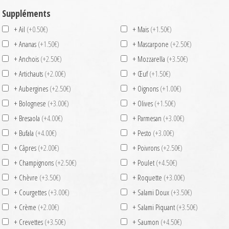
Suppléments
+ Ail
(+0.50€)
+ Mais
(+1.50€)
+ Ananas
(+1.50€)
+ Mascarpone
(+2.50€)
+ Anchois
(+2.50€)
+ Mozzarella
(+3.50€)
+ Artichauts
(+2.00€)
+ Œuf
(+1.50€)
+ Aubergines
(+2.50€)
+ Oignons
(+1.00€)
+ Bolognese
(+3.00€)
+ Olives
(+1.50€)
+ Bresaola
(+4.00€)
+ Parmesan
(+3.00€)
+ Bufala
(+4.00€)
+ Pesto
(+3.00€)
+ Câpres
(+2.00€)
+ Poivrons
(+2.50€)
+ Champignons
(+2.50€)
+ Poulet
(+4.50€)
+ Chèvre
(+3.50€)
+ Roquette
(+3.00€)
+ Courgettes
(+3.00€)
+ Salami Doux
(+3.50€)
+ Crème
(+2.00€)
+ Salami Piquant
(+3.50€)
+ Crevettes
(+3.50€)
+ Saumon
(+4.50€)