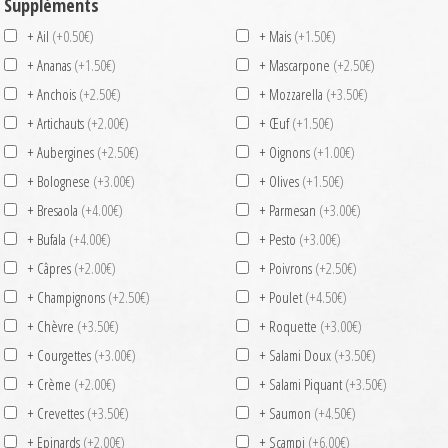
Suppléments
+ Ail
(+0.50€)
+ Mais
(+1.50€)
+ Ananas
(+1.50€)
+ Mascarpone
(+2.50€)
+ Anchois
(+2.50€)
+ Mozzarella
(+3.50€)
+ Artichauts
(+2.00€)
+ Œuf
(+1.50€)
+ Aubergines
(+2.50€)
+ Oignons
(+1.00€)
+ Bolognese
(+3.00€)
+ Olives
(+1.50€)
+ Bresaola
(+4.00€)
+ Parmesan
(+3.00€)
+ Bufala
(+4.00€)
+ Pesto
(+3.00€)
+ Câpres
(+2.00€)
+ Poivrons
(+2.50€)
+ Champignons
(+2.50€)
+ Poulet
(+4.50€)
+ Chèvre
(+3.50€)
+ Roquette
(+3.00€)
+ Courgettes
(+3.00€)
+ Salami Doux
(+3.50€)
+ Crème
(+2.00€)
+ Salami Piquant
(+3.50€)
+ Crevettes
(+3.50€)
+ Saumon
(+4.50€)
+ Epinards
(+2.00€)
+ Scampi
(+6.00€)