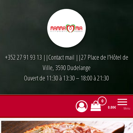
Skip
to
the
content
+352 27 91 93 13
||
Contact mail
||27 Place de l’Hôtel de
Ville, 3590 Dudelange
Ouvert de 11:30 à 13:30 – 18:00 à 21:30
0
0.00€
Menu