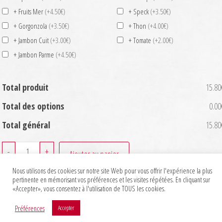
+ Fruits Mer
(+4.50€)
+ Speck
(+3.50€)
+ Gorgonzola
(+3.50€)
+ Thon
(+4.00€)
+ Jambon Cuit
(+3.00€)
+ Tomate
(+2.00€)
+ Jambon Parme
(+4.50€)
Total produit
15.80
Total des options
0.00
Total général
15.80
quantité
-
+
Ajouter au panier
de
Nous utilisons des cookies sur notre site Web pour vous offrir l'expérience la plus
Quattro
pertinente en mémorisant vos préférences et les visites répétées. En cliquant sur
«Accepter», vous consentez à l'utilisation de TOUS les cookies.
Stagioni
Préférences
Accepter
Markeasy © 2020