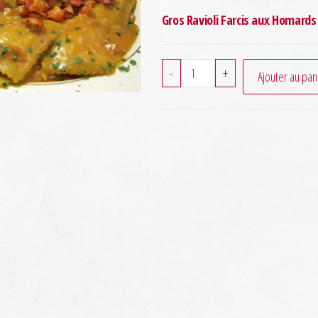
Gros Ravioli Farcis aux Homards
quantité
-
+
Ajouter au pan
de
Ravioloni
aux
Homards