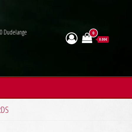
590 Dudelange
0
0.00€
RDS