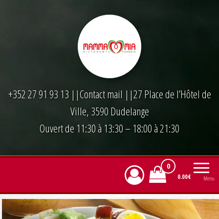
Skip
to
the
content
+352 27 91 93 13
||
Contact mail
||27 Place de l’Hôtel de
Ville, 3590 Dudelange
Ouvert de 11:30 à 13:30 – 18:00 à 21:30
0
0.00€
Menu