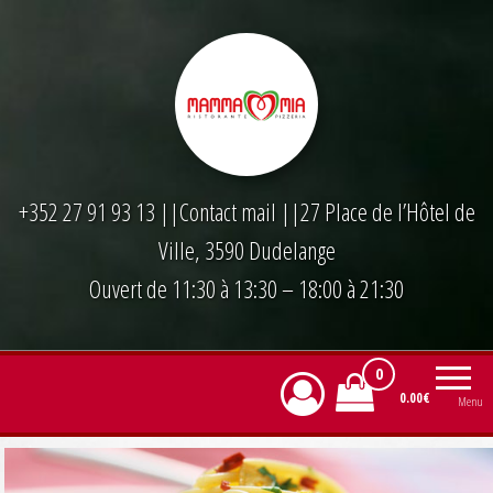
Skip
to
the
content
+352 27 91 93 13
||
Contact mail
||27 Place de l’Hôtel de
Ville, 3590 Dudelange
Ouvert de 11:30 à 13:30 – 18:00 à 21:30
0
0.00€
Menu