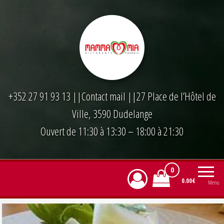
Skip
to
the
content
+352 27 91 93 13
||
Contact mail
||27 Place de l’Hôtel de
Ville, 3590 Dudelange
Ouvert de 11:30 à 13:30 – 18:00 à 21:30
0
0.00€
Menu