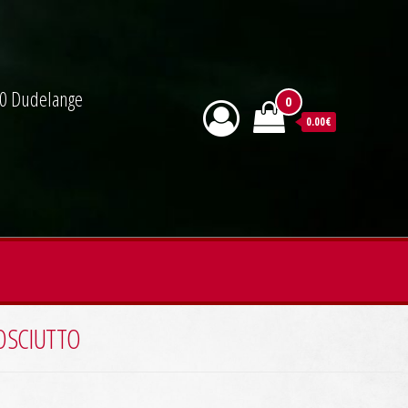
590 Dudelange
0
0.00€
OSCIUTTO