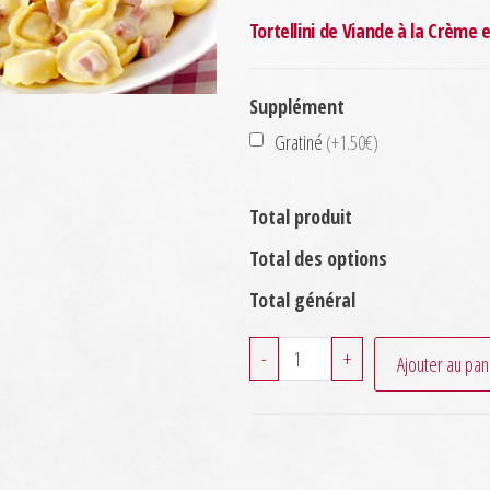
Tortellini de Viande à la Crème 
Supplément
Gratiné
(+1.50€)
Total produit
Total des options
Total général
quantité
-
+
Ajouter au pan
de
Tortellini
Panna
Prosciutto